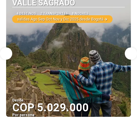
VALLE SAGRADO
4 DESTINOS
2 TRANSPORTES
8 NOCHES
salidas Ago Sep Oct Nov y Dic 2025 desde Bogotá ✈️
Desde
COP 5.029.000
Por persona
Ver