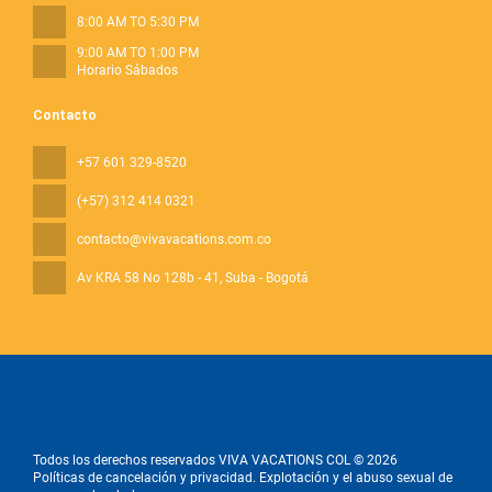
8:00 AM TO 5:30 PM
9:00 AM TO 1:00 PM
Horario Sábados
Contacto
+57 601 329-8520
(+57) 312 414 0321
contacto@vivavacations.com.co
Av KRA 58 No 128b - 41
, Suba - Bogotá
Todos los derechos reservados VIVA VACATIONS COL © 2026
Políticas de cancelación y privacidad. Explotación y el abuso sexual de