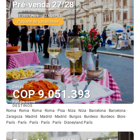
Pré-venda 27/28
11 DESTINOS
12 NOCHES
Paquete de vacaciones
Desde
COP 9.051.393
Por persona
DESTINOS
Ver
Roma · Roma · Roma · Roma · Pisa · Niza · Niza · Barcelona · Barcelona ·
Zaragoza · Madrid · Madrid · Madrid · Burgos · Burdeos · Burdeos · Blois ·
París · París · París · París · París · Disneyland París