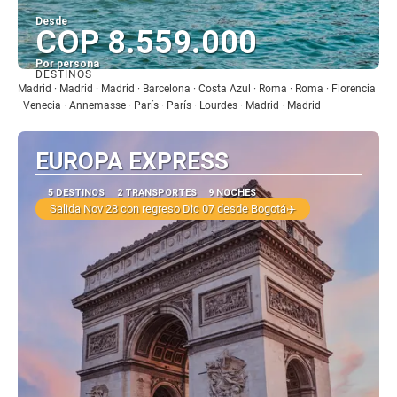
Desde
COP 8.559.000
Por persona
DESTINOS
Ver
Madrid · Madrid · Madrid · Barcelona · Costa Azul · Roma · Roma · Florencia
· Venecia · Annemasse · París · París · Lourdes · Madrid · Madrid
EUROPA EXPRESS
5 DESTINOS
2 TRANSPORTES
9 NOCHES
Salida Nov 28 con regreso Dic 07 desde Bogotá✈️