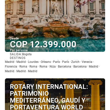
Desde
COP 12.399.000
Por persona
SALIDA:
Bogota
Ver
DESTINOS
Madrid · Madrid · Lourdes · Orleans · París · París · Zurich · Venecia ·
Florencia · Roma · Roma · Roma · Niza · Barcelona · Barcelona · Madrid ·
Madrid · Madrid · Madrid
ROTARY INTERNATIONAL:
PATRIMONIO
MEDITERRÁNEO, GAUDÍ Y
PORTAVENTURA WORLD