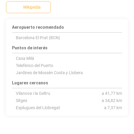
Wikipedia
Aeropuerto recomendado
Barcelona El Prat (BCN)
Puntos de interés
Casa Milá
Telefèrico del Puerto
Jardines de Mossèn Costa y Llobera
Lugares cercanos
Vilanova i la Geltru
a 41,77 km
Sitges
a 34,82 km
Esplugues del Llobregat
a 7,37 km