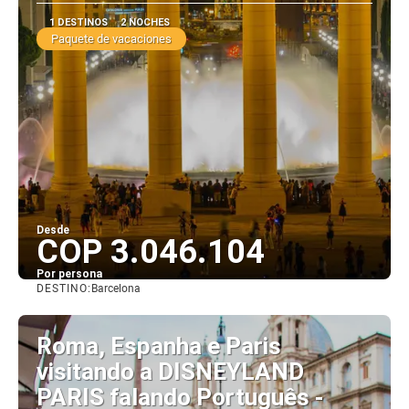
1 DESTINOS
2 NOCHES
Paquete de vacaciones
Desde
COP 3.046.104
Por persona
DESTINO:
Barcelona
Ver
Roma, Espanha e Paris
visitando a DISNEYLAND
PARIS falando Português -