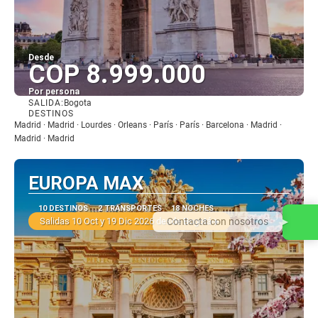
Desde
COP 8.999.000
Por persona
SALIDA:
Bogota
Ver
DESTINOS
Madrid · Madrid · Lourdes · Orleans · París · París · Barcelona · Madrid ·
Madrid · Madrid
EUROPA MAX
10 DESTINOS
2 TRANSPORTES
18 NOCHES
Contacta con nosotros
Salidas 10 Oct y 19 Dic 2026 desde Bogotá✈️