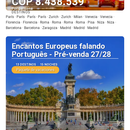
COP 8.438.539
Por persona
DESTINOS
Ver
París · París · París · París · Zurich · Zurich · Milan · Venecia · Venecia ·
Florencia · Florencia · Roma · Roma · Roma · Roma · Pisa · Niza · Niza ·
Barcelona · Barcelona · Zaragoza · Madrid · Madrid · Madrid
Encantos Europeus falando
Português - Pré-venda 27/28
13 DESTINOS
15 NOCHES
Paquete de vacaciones