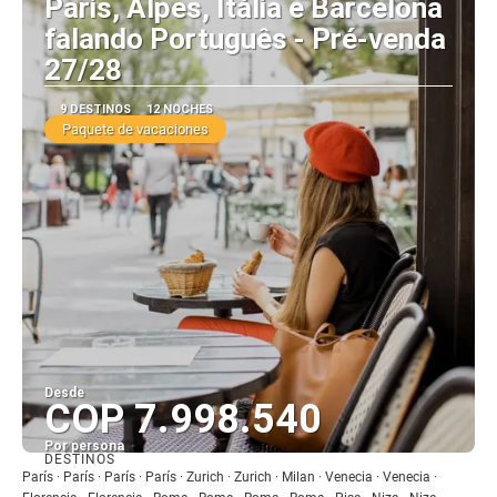
Paris, Alpes, Itália e Barcelona
falando Português - Pré-venda
27/28
9 DESTINOS
12 NOCHES
Paquete de vacaciones
Desde
COP 7.998.540
Por persona
DESTINOS
Ver
París · París · París · París · Zurich · Zurich · Milan · Venecia · Venecia ·