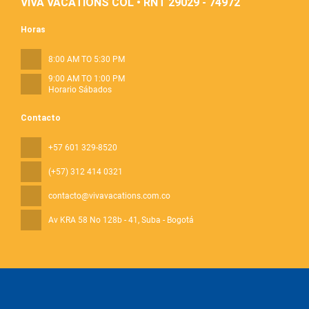
VIVA VACATIONS COL • RNT 29029 - 74972
Horas
8:00 AM TO 5:30 PM
9:00 AM TO 1:00 PM
Horario Sábados
Contacto
+57 601 329-8520
(+57) 312 414 0321
contacto@vivavacations.com.co
Av KRA 58 No 128b - 41
, Suba - Bogotá