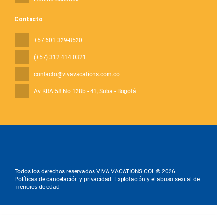
Contacto
+57 601 329-8520
(+57) 312 414 0321
contacto@vivavacations.com.co
Av KRA 58 No 128b - 41
, Suba - Bogotá
Todos los derechos reservados VIVA VACATIONS COL © 2026
Políticas de cancelación y privacidad. Explotación y el abuso sexual de
menores de edad