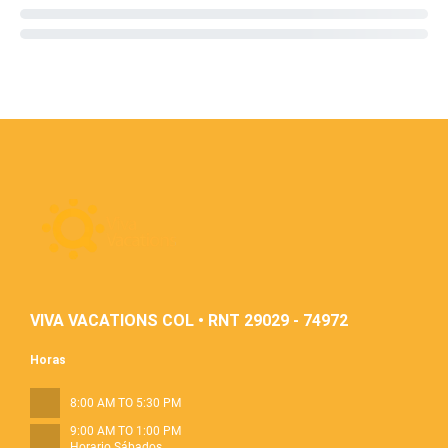
VIVA VACATIONS COL • RNT 29029 - 74972
Horas
8:00 AM TO 5:30 PM
9:00 AM TO 1:00 PM
Horario Sábados