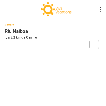
Bávaro
Riu Naiboa
,
, a 5,2 km de Centro