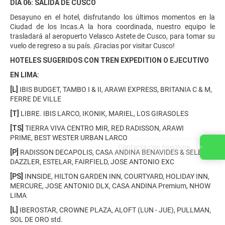
DÍA 06: SALIDA DE CUSCO
Desayuno en el hotel, disfrutando los últimos momentos en la
Ciudad de los Incas.A la hora coordinada, nuestro equipo le
trasladará al aeropuerto Velasco Astete de Cusco, para tomar su
vuelo de regreso a su país. ¡Gracias por visitar Cusco!
HOTELES SUGERIDOS CON TREN EXPEDITION O EJECUTIVO
EN LIMA:
[L]
IBIS BUDGET, TAMBO I & II, ARAWI EXPRESS, BRITANIA C & M,
FERRE DE VILLE
[T]
LIBRE. IBIS LARCO, IKONIK, MARIEL, LOS GIRASOLES
[TS]
TIERRA VIVA CENTRO MIR, RED RADISSON, ARAWI
PRIME, BEST WESTER URBAN LARCO
Contacta con nosotros
[P]
RADISSON DECAPOLIS, CASA ANDINA BENAVIDES & SELECT,
DAZZLER, ESTELAR, FAIRFIELD, JOSE ANTONIO EXC
[PS]
INNSIDE, HILTON GARDEN INN, COURTYARD, HOLIDAY INN,
MERCURE, JOSE ANTONIO DLX, CASA ANDINA Premium, NHOW
LIMA
[L]
IBEROSTAR, CROWNE PLAZA, ALOFT (LUN - JUE), PULLMAN
,
SOL DE ORO std.