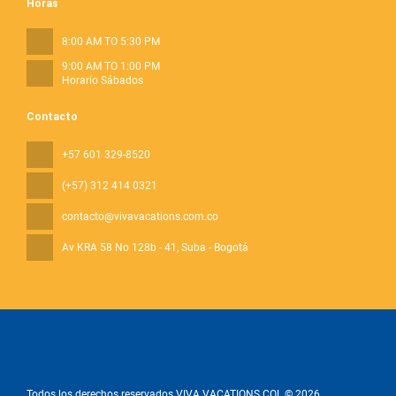
Horas
8:00 AM TO 5:30 PM
9:00 AM TO 1:00 PM
Horario Sábados
Contacto
+57 601 329-8520
(+57) 312 414 0321
contacto@vivavacations.com.co
Av KRA 58 No 128b - 41
, Suba - Bogotá
Todos los derechos reservados VIVA VACATIONS COL © 2026