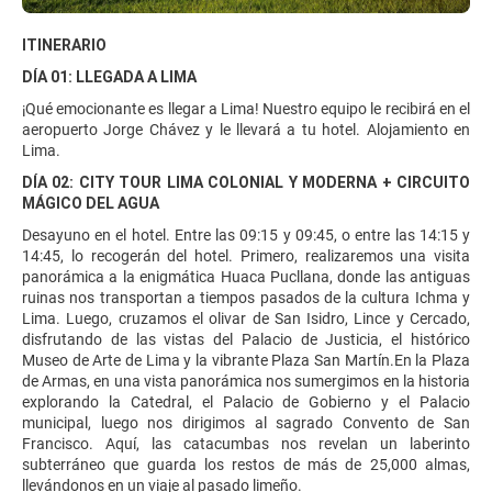
ITINERARIO
DÍA 01: LLEGADA A LIMA
¡Qué emocionante es llegar a Lima! Nuestro equipo le recibirá en el
aeropuerto Jorge Chávez y le llevará a tu hotel. Alojamiento en
Lima.
DÍA 02: CITY TOUR LIMA COLONIAL Y MODERNA + CIRCUITO
MÁGICO DEL AGUA
Desayuno en el hotel. Entre las 09:15 y 09:45, o entre las 14:15 y
14:45, lo recogerán del hotel. Primero, realizaremos una visita
panorámica a la enigmática Huaca Pucllana, donde las antiguas
ruinas nos transportan a tiempos pasados de la cultura Ichma y
Lima. Luego, cruzamos el olivar de San Isidro, Lince y Cercado,
disfrutando de las vistas del Palacio de Justicia, el histórico
Museo de Arte de Lima y la vibrante Plaza San Martín.En la Plaza
de Armas, en una vista panorámica nos sumergimos en la historia
explorando la Catedral, el Palacio de Gobierno y el Palacio
municipal, luego nos dirigimos al sagrado Convento de San
Francisco. Aquí, las catacumbas nos revelan un laberinto
subterráneo que guarda los restos de más de 25,000 almas,
llevándonos en un viaje al pasado limeño.