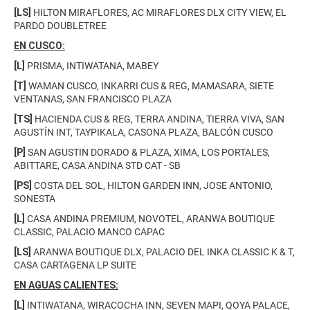
[LS]
HILTON MIRAFLORES, AC MIRAFLORES DLX CITY VIEW, EL
PARDO DOUBLETREE
EN CUSCO:
[L]
PRISMA, INTIWATANA, MABEY
[T]
WAMAN CUSCO, INKARRI CUS & REG, MAMASARA, SIETE
VENTANAS, SAN FRANCISCO PLAZA
[TS]
HACIENDA CUS & REG, TERRA ANDINA, TIERRA VIVA, SAN
AGUSTÍN INT, TAYPIKALA, CASONA PLAZA, BALCÓN CUSCO
[P]
SAN AGUSTIN DORADO & PLAZA, XIMA, LOS PORTALES,
ABITTARE, CASA ANDINA STD CAT - SB
[PS]
COSTA DEL SOL, HILTON GARDEN INN, JOSE ANTONIO,
SONESTA
[L]
CASA ANDINA PREMIUM, NOVOTEL, ARANWA BOUTIQUE
CLASSIC, PALACIO MANCO CAPAC
[LS]
ARANWA BOUTIQUE DLX, PALACIO DEL INKA CLASSIC K & T,
CASA CARTAGENA LP SUITE
EN AGUAS CALIENTES:
[L]
INTIWATANA, WIRACOCHA INN, SEVEN MAPI, QOYA PALACE,