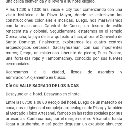
una cálida bienvenida y le llevará a su hotel elegido.
A las 12:30 a 13:00 hrs, inicia el city tour, comenzando con una
visita histórica a la Plaza Mayor, donde se entrelazan las
construcciones coloniales e incaicas. Luego, nos maravillamos
con la majestuosa Catedral de Cusco, un tesoro de estilo
renacentista y colonial. Seguidamente, estaremos en el Templo
Qoricancha, la joya de la arquitectura Inca, ahora el Convento de
Santo Domingo. Finalmente, exploramos los cuatro centros
arqueológicos cercanos: Sacsayhuaman, con sus imponentes
muros; Qenqo, un misterioso laberinto de piedra; Puca Pucara,
una fortaleza roja; y Tambomachay, conocido por sus fuentes
ceremoniales.
Regresamos a la ciudad, llenos de asombro y
admiración.Alojamiento en Cusco.
DÍA 04: VALLE SAGRADO DE LOS INCAS
Desayuno en el hotel. Desayuno en el hotel.
Entre las 07:30 a 08:00 Recojo del hotel. Luego de un matecito de
coca, nos dirigimos al complejo arqueológico de Pisaq y también
al Mercado Típico Artesanal, famoso en las redes sociales por sus
artesanías. Continuamos, por el margen del río Vilcanota, hasta
llegar a Urubamba, y así, poder degustar un exquisito almuerzo