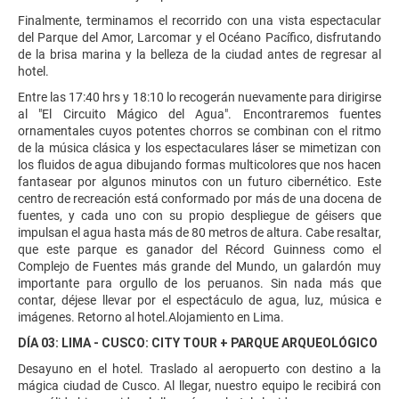
Finalmente, terminamos el recorrido con una vista espectacular
del Parque del Amor, Larcomar y el Océano Pacífico, disfrutando
de la brisa marina y la belleza de la ciudad antes de regresar al
hotel.
Entre las 17:40 hrs y 18:10 lo recogerán nuevamente para dirigirse
al "El Circuito Mágico del Agua". Encontraremos fuentes
ornamentales cuyos potentes chorros se combinan con el ritmo
de la música clásica y los espectaculares láser se mimetizan con
los fluidos de agua dibujando formas multicolores que nos hacen
fantasear por algunos minutos con un futuro cibernético. Este
centro de recreación está conformado por más de una docena de
fuentes, y cada uno con su propio despliegue de géisers que
impulsan el agua hasta más de 80 metros de altura. Cabe resaltar,
que este parque es ganador del Récord Guinness como el
Complejo de Fuentes más grande del Mundo, un galardón muy
importante para orgullo de los peruanos. Sin nada más que
contar, déjese llevar por el espectáculo de agua, luz, música e
imágenes. Retorno al hotel.Alojamiento en Lima.
DÍA 03: LIMA - CUSCO: CITY TOUR + PARQUE ARQUEOLÓGICO
Desayuno en el hotel. Traslado al aeropuerto con destino a la
mágica ciudad de Cusco. Al llegar, nuestro equipo le recibirá con