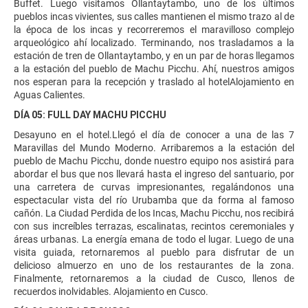
Buffet. Luego visitamos Ollantaytambo, uno de los últimos
pueblos incas vivientes, sus calles mantienen el mismo trazo al de
la época de los incas y recorreremos el maravilloso complejo
arqueológico ahí localizado. Terminando, nos trasladamos a la
estación de tren de Ollantaytambo, y en un par de horas llegamos
a la estación del pueblo de Machu Picchu. Ahí, nuestros amigos
nos esperan para la recepción y traslado al hotelAlojamiento en
Aguas Calientes.
DÍA 05: FULL DAY MACHU PICCHU
Desayuno en el hotel.Llegó el día de conocer a una de las 7
Maravillas del Mundo Moderno. Arribaremos a la estación del
pueblo de Machu Picchu, donde nuestro equipo nos asistirá para
abordar el bus que nos llevará hasta el ingreso del santuario, por
una carretera de curvas impresionantes, regalándonos una
espectacular vista del río Urubamba que da forma al famoso
cañón. La Ciudad Perdida de los Incas, Machu Picchu, nos recibirá
con sus increíbles terrazas, escalinatas, recintos ceremoniales y
áreas urbanas. La energía emana de todo el lugar. Luego de una
visita guiada, retornaremos al pueblo para disfrutar de un
delicioso almuerzo en uno de los restaurantes de la zona.
Finalmente, retornaremos a la ciudad de Cusco, llenos de
recuerdos inolvidables. Alojamiento en Cusco.