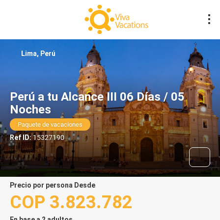
Lima, Perú
Perú a tu Alcance III 06 Días / 05
Noches
Paquete de vacaciones
Ref ID:
15327190
precio por persona Desde
COP 3.823.782
En base a 2 adultos