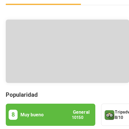
Popularidad
General
Tripad
8
Muy bueno
8/10
10150