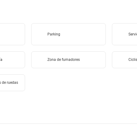
Parking
Servi
ía
Zona de fumadores
Cicl
s de ruedas