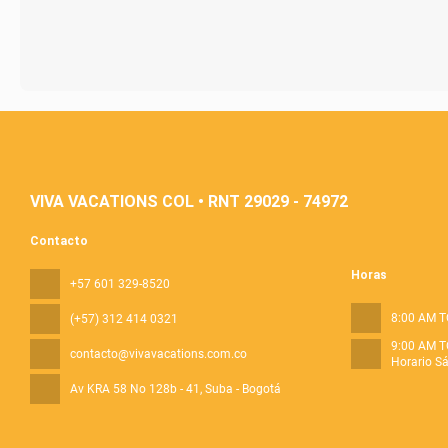
VIVA VACATIONS COL • RNT 29029 - 74972
Contacto
Horas
+57 601 329-8520
8:00 AM T
(+57) 312 414 0321
9:00 AM T
contacto@vivavacations.com.co
Horario S
Av KRA 58 No 128b - 41
, Suba - Bogotá