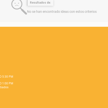
Resultados de:
No se han encontrado ideas con estos criterios
O 5:30 PM
O 1:00 PM
ábados