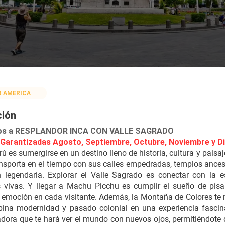
R AMERICA
ción
dos a RESPLANDOR INCA CON VALLE SAGRADO 
 Garantizadas Agosto, Septiembre, Octubre, Noviembre y 
rú es sumergirse en un destino lleno de historia, cultura y paisaj
ransporta en el tiempo con sus calles empedradas, templos ance
ón legendaria. Explorar el Valle Sagrado es conectar con l
s vivas. Y llegar a Machu Picchu es cumplir el sueño de pisa
emoción en cada visitante. Además, la Montaña de Colores te re
na modernidad y pasado colonial en una experiencia fascinant
dora que te hará ver el mundo con nuevos ojos, permitiéndote 