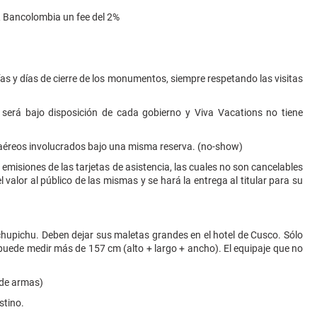
QR Bancolombia un fee del 2%
uías y días de cierre de los monumentos, siempre respetando las visitas
 será bajo disposición de cada gobierno y Viva Vacations no tiene
 aéreos involucrados bajo una misma reserva. (no-show)
s emisiones de las tarjetas de asistencia, las cuales no son cancelables
alor al público de las mismas y se hará la entrega al titular para su
upichu. Deben dejar sus maletas grandes en el hotel de Cusco. Sólo
uede medir más de 157 cm (alto + largo + ancho). El equipaje que no
a de armas)
stino.