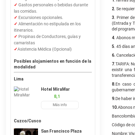
1
.Tarifas su
✓
Gastos personales o bebidas durante
2
. Se requi
las comidas.
✓
Excursiones opcionales.
3
. Primer d
(Entrada y T
✓
Alimentación no estipulada en los
del programa
itinerarios.
✓
Propinas de Conductores, guías y
4
. Abonos m
camaristas
5
. 45 días a
✓
Asistencia Médica (Opcional)
6.
Cancelacio
Posibles alojamientos en función de la
7
.TARIFA: N
modalidad
existir una
transferenc
Lima
8
.En caso d
Hotel MiraMar
gubernamenta
8,1
9.
De haber i
Más info
10.
Abonos m
Bancolombia
Cuzco/Cusco
Código de c
San Francisco Plaza
Nombre: Viv