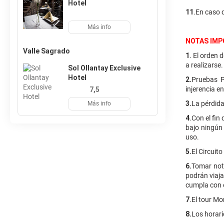
Hotel
11
.En caso 
Más info
NOTAS IMP
Valle Sagrado
1
. El orden 
a realizarse.
Sol Ollantay Exclusive
Hotel
2.
Pruebas P
injerencia e
7,5
3.
La pérdida
Más info
4
.Con el fin
bajo ningún 
uso.
5.
El Circuit
6.
Tomar nota
podrán viaja
cumpla con e
7
.El tour Mo
8.
Los horari