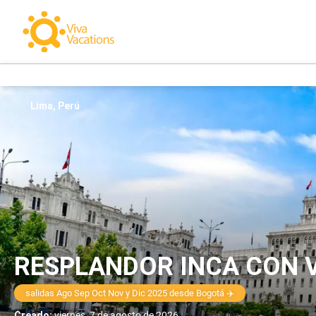
Lima, Perú
RESPLANDOR INCA CON 
salidas Ago Sep Oct Nov y Dic 2025 desde Bogotá ✈️
Creado:
viernes, 7 de agosto de 2026