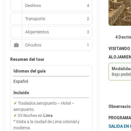
Destinos
4
Transporte
2
Alojamientos
3
4 Desti
Circuitos
1
VISITANDO
ALOJAMIE
Resumen del tour
Modalida
Idiomas del guía
Bajo pedi
Español
Incluido
✓
Traslados aeropuerto – Hotel –
Observacio
aeropuerto.
✓
03 Noches en
Lima
PROGRAMA 
°
Visita a la ciudad de Lima colonial y
SALIDA E
moderna