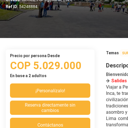
Ref ID:
54248884
Temas
SU
precio por persona Desde
COP 5.029.000
Descrip
Bienveni
En base a 2 adultos
✈️ 
Salidas
Viajar a Pe
¡Personalízalo!
Inca, te t
civilizaci
Reserva directamente sin
tradicione
cambios
asombro y 
Lima combi
transforma
Contáctanos