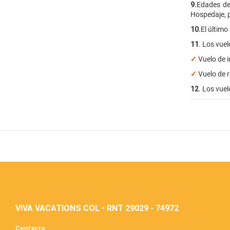
9.
Edades de
Hospedaje, p
10.
El último
11
. Los vuel
✓
Vuelo de i
✓
Vuelo de r
12
. Los vuel
VIVA VACATIONS COL • RNT 29029 - 74972
Contacto