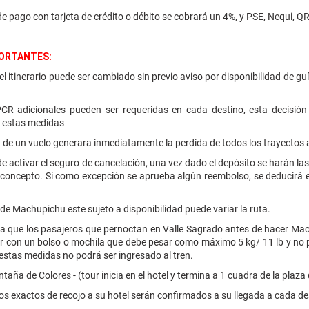
de pago con tarjeta de crédito o débito se cobrará un 4%, y PSE, Nequi, 
ORTANTES:
del itinerario puede ser cambiado sin previo aviso por disponibilidad de g
CR adicionales pueden ser requeridas en cada destino, esta decisión
n estas medidas
 de un vuelo generara inmediatamente la perdida de todos los trayectos
 de activar el seguro de cancelación, una vez dado el depósito se harán la
concepto. Si como excepción se aprueba algún reembolso, se deducirá el v
o de Machupichu este sujeto a disponibilidad puede variar la ruta.
 que los pasajeros que pernoctan en Valle Sagrado antes de hacer Mach
r con un bolso o mochila que debe pesar como máximo 5 kg/ 11 lb y no p
stas medidas no podrá ser ingresado al tren.
ntaña de Colores - (tour inicia en el hotel y termina a 1 cuadra de la plaz
os exactos de recojo a su hotel serán confirmados a su llegada a cada de