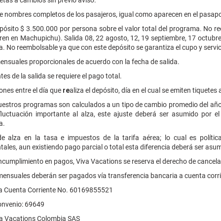
jetas a cambios sin previo aviso.
ere nombres completos de los pasajeros, igual como aparecen en el pasapo
epósito $ 3.500.000 por persona sobre el valor total del programa. No re
ren en Machupichu). Salida 08, 22 agosto, 12, 19 septiembre, 17 octubre
. No reembolsable ya que con este depósito se garantiza el cupo y servi
ensuales proporcionales de acuerdo con la fecha de salida.
ntes de la salida se requiere el pago total.
nes entre el día que
re
aliza el depósito, día en el cual se emiten tiquetes
uestros programas son calculados a un tipo de cambio promedio del año vi
 fluctuación importante al alza, este ajuste deberá ser asumido por e
ia.
e alza en la tasa e impuestos de la tarifa aérea; lo cual es polític
les, aun existiendo pago parcial o total esta diferencia deberá ser asumi
ncumplimiento en pagos, Viva Vacations se reserva el derecho de cancelar
ensuales deberán ser pagados vía transferencia bancaria a cuenta corr
 Cuenta Corriente No. 60169855521
onvenio: 69649
a Vacations Colombia SAS