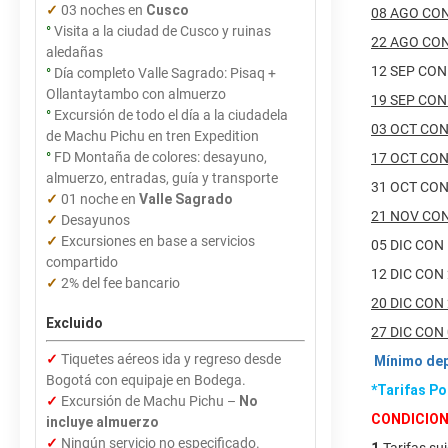
✓
03 noches en
Cusco
08 AGO 
°
Visita a la ciudad de Cusco y ruinas
22 AGO 
aledañas
12 SEP CON
°
Día completo Valle Sagrado: Pisaq +
Ollantaytambo con almuerzo
19 SEP 
°
Excursión de todo el día a la ciudadela
03 OCT 
de Machu Pichu en tren Expedition
°
FD Montaña de colores: desayuno,
17 OCT 
almuerzo, entradas, guía y transporte
31 OCT CON
✓
01 noche en
Valle Sagrado
21 NOV 
✓
Desayunos
✓
Excursiones en base a servicios
05 DIC CON
compartido
12 DIC 
✓
2% del fee bancario
20
Excluido
27 DIC 
✓
Tiquetes aéreos ida y regreso desde
Mínimo dep
Bogotá con equipaje en Bodega.
*Tarifas P
✓
Excursión de Machu Pichu –
No
CONDICION
incluye almuerzo
✓
Ningún servicio no especificado.