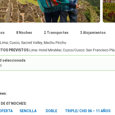
nos
8 Noches
2 Transportes
3 Alojamientos
Lima, Cusco, Sacred Valley, Machu Picchu
NTOS PREVISTOS
Lima: Hotel MiraMar, Cuzco/Cusco: San Francisco Plaza
d seleccionada
do
nes:
DE 07 NOCHES:
N OFERTA SENCILLA DOBLE TRIPLE/ CHD 06 – 11 AÑOS *C