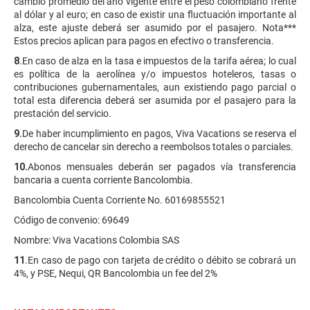
cambio promedio del año vigente entre el peso colombiano frente
al dólar y al euro; en caso de existir una fluctuación importante al
alza, este ajuste deberá ser asumido por el pasajero. Nota***
Estos precios aplican para pagos en efectivo o transferencia.
8
.En caso de alza en la tasa e impuestos de la tarifa aérea; lo cual
es política de la aerolínea y/o impuestos hoteleros, tasas o
contribuciones gubernamentales, aun existiendo pago parcial o
total esta diferencia deberá ser asumida por el pasajero para la
prestación del servicio.
9.
De haber incumplimiento en pagos, Viva Vacations se reserva el
derecho de cancelar sin derecho a reembolsos totales o parciales.
10.
Abonos mensuales deberán ser pagados vía transferencia
bancaria a cuenta corriente Bancolombia.
Bancolombia Cuenta Corriente No. 60169855521
Código de convenio: 69649
Nombre: Viva Vacations Colombia SAS
11
.En caso de pago con tarjeta de crédito o débito se cobrará un
4%, y PSE, Nequi, QR Bancolombia un fee del 2%