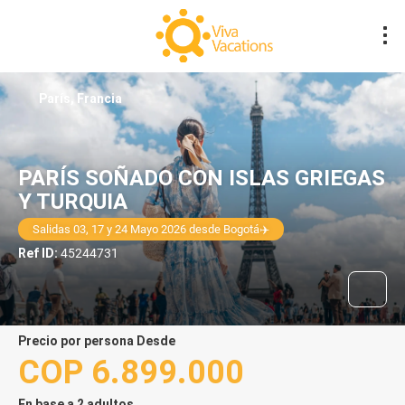
París, Francia
PARÍS SOÑADO CON ISLAS GRIEGAS
Y TURQUIA
Salidas 03, 17 y 24 Mayo 2026 desde Bogotá✈️
Ref ID:
45244731
precio por persona Desde
COP 6.899.000
En base a 2 adultos