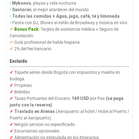
•
Mykonos
, playas y vida nocturna
•
Santorini
, el mejor atardecer del mundo
•
Todas las comidas + Agua, jugo, café, té y limonada
•
Fiesta con DJ, Shows al estilo de Broadway y música en vivo
✓
Bonus Pack:
Tarjeta de asistencia médica + Seguro de
Cancelación
✓
Guía profesional de habla hispana
✓
2% del fee bancario.
Excluido
✓
Tiquete aéreo desde Bogotá con impuestos y maleta en
bodega.
✓
Propinas.
✓
Bebidas
✓
Tasas Portuarias del Crucero:
169 USD
por Pax
(se paga
junto con la reserva)
✓
Traslado en Atenas
(Aeropuerto al hotel / Hotel al Puerto /
Puerto al Aeropuerto)
✓
Ningún servicio no especificado.
✓
Excursiones opcionales.
✓
Alimentación no estipulada en los itinerarios.