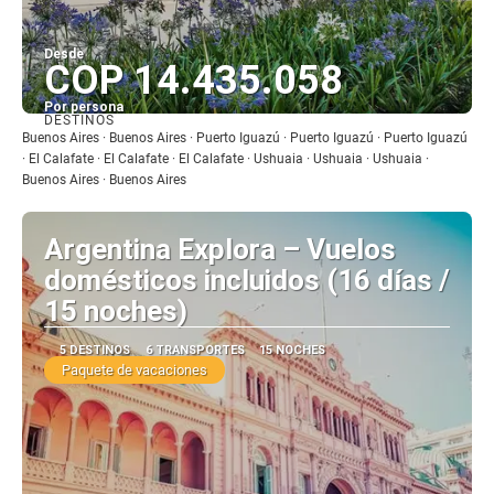
Desde
COP 14.435.058
Por persona
DESTINOS
Ver
Buenos Aires · Buenos Aires · Puerto Iguazú · Puerto Iguazú · Puerto Iguazú
· El Calafate · El Calafate · El Calafate · Ushuaia · Ushuaia · Ushuaia ·
Buenos Aires · Buenos Aires
Argentina Explora – Vuelos
domésticos incluidos (16 días /
15 noches)
5 DESTINOS
6 TRANSPORTES
15 NOCHES
Paquete de vacaciones