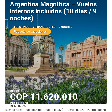
Argentina Magnífica – Vuelos
internos incluidos (10 días / 9
noches)
3 DESTINOS
2 TRANSPORTES
9 NOCHES
Paquete de vacaciones
Desde
COP 11.620.010
Por persona
DESTINOS
Ver
Buenos Aires · Buenos Aires · Puerto Iguazú · Puerto Iguazú · Puerto Iguazú