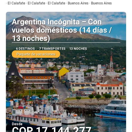
· El Calafate · El Calafate · El Calafate · Buenos Aires · Buenos Aires
Argentina Incógnita – Con
vuelos domésticos (14 días /
13 noches)
6 DESTINOS
7 TRANSPORTES
13 NOCHES
Paquete de vacaciones
Desde
COP 17.144.277