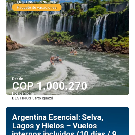
1 DESTINOS
4 NOCHES
Paquete de vacaciones
Desde
COP 1.000.270
Por persona
DESTINO:
Puerto Iguazú
Ver
Argentina Esencial: Selva,
Lagos y Hielos – Vuelos
internos incluidos (10 días / 9