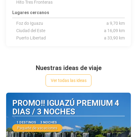
Hito Tres Fronteras
Lugares cercanos
Foz do Iguazu
a 9,70 km
Ciudad del Este
a 16,09 km
Puerto Libertad
a 33,90 km
Nuestras ideas de viaje
Ver todas las ideas
PROMO!! IGUAZÚ PREMIUM 4
DIAS / 3 NOCHES
1 DESTINOS
3 NOCHES
Paquete de vacaciones