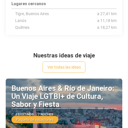
Lugares cercanos
Tigre, Buenos Aires
a 27,41 km
Lanús
a 11,18 km
Quilmes
a 18,27 km
Nuestras ideas de viaje
Ver todas las ideas
Buenos Aires & Río de Janeiro:
Un Viaje LGTBI+ de Cultura,
Sabor y Fiesta
2 DESTINOS
7 NOCHES
Paquete de vacaciones