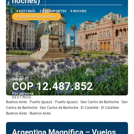
noches)
4 DESTINOS
2 TRANSPORTES
9 NOCHES
Paquete de vacaciones
Desde
COP 12.487.852
Por persona
DESTINOS
Ver
Buenos Aires · Puerto Iguazú · Puerto Iguazú · San Carlos de Bariloche · San
Carlos de Bariloche · San Carlos de Bariloche · El Calafate · El Calafate ·
Buenos Aires · Buenos Aires
Argentina Magnífica – Vuelos