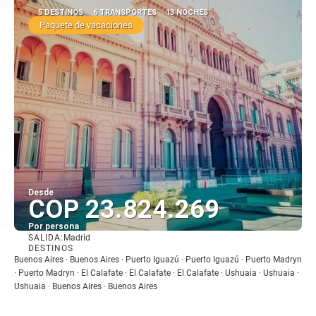
5 DESTINOS
6 TRANSPORTES
13 NOCHES
Paquete de vacaciones
Desde
COP 23.824.269
Por persona
SALIDA:
Madrid
Ver
DESTINOS
Buenos Aires · Buenos Aires · Puerto Iguazú · Puerto Iguazú · Puerto Madryn
· Puerto Madryn · El Calafate · El Calafate · El Calafate · Ushuaia · Ushuaia ·
Ushuaia · Buenos Aires · Buenos Aires