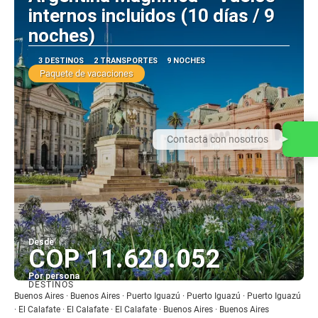
internos incluidos (10 días / 9
noches)
3 DESTINOS
2 TRANSPORTES
9 NOCHES
Paquete de vacaciones
Contacta con nosotros
Desde
COP 11.620.052
Por persona
DESTINOS
Ver
Buenos Aires · Buenos Aires · Puerto Iguazú · Puerto Iguazú · Puerto Iguazú
· El Calafate · El Calafate · El Calafate · Buenos Aires · Buenos Aires