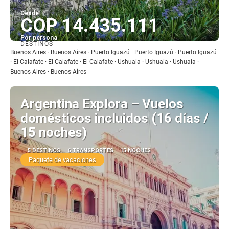
Desde
COP 14.435.111
Por persona
DESTINOS
Ver
Buenos Aires · Buenos Aires · Puerto Iguazú · Puerto Iguazú · Puerto Iguazú
· El Calafate · El Calafate · El Calafate · Ushuaia · Ushuaia · Ushuaia ·
Buenos Aires · Buenos Aires
Argentina Explora – Vuelos
domésticos incluidos (16 días /
15 noches)
5 DESTINOS
6 TRANSPORTES
15 NOCHES
Paquete de vacaciones