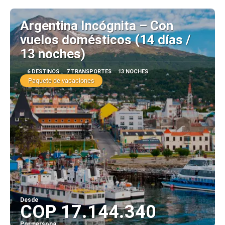
Argentina Incógnita – Con
vuelos domésticos (14 días /
13 noches)
6 DESTINOS
7 TRANSPORTES
13 NOCHES
Paquete de vacaciones
Desde
COP 17.144.340
Por persona